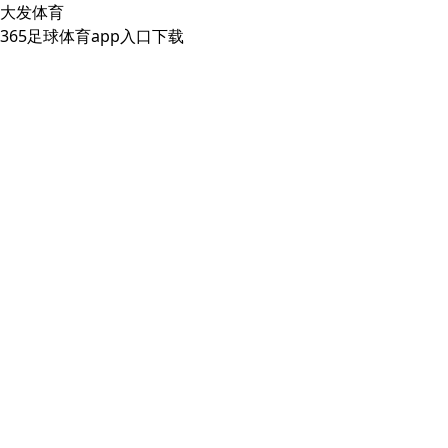
大发体育
365足球体育app入口下载