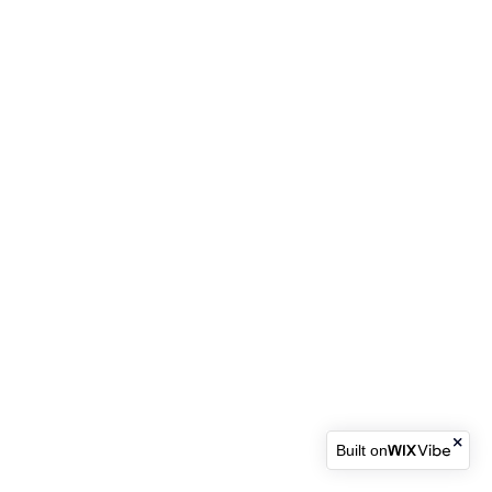
Built on