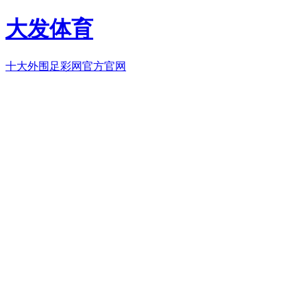
大发体育
十大外围足彩网官方官网