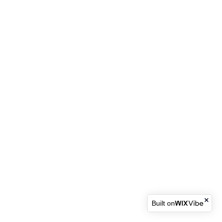
Built on