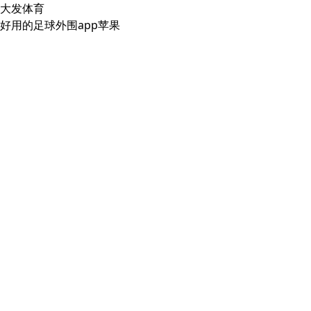
大发体育
好用的足球外围app苹果