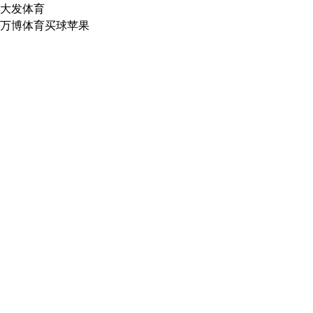
大发体育
万博体育买球苹果