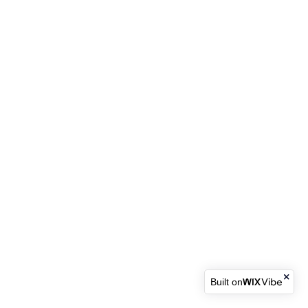
Built on