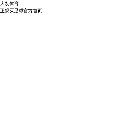
大发体育
正规买足球官方首页