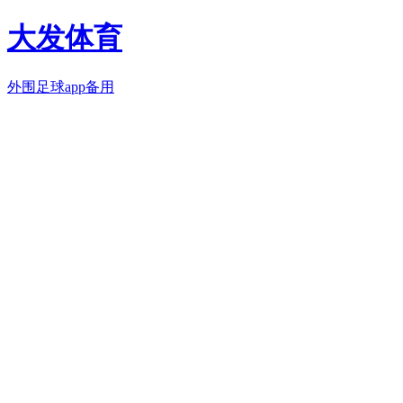
大发体育
外围足球app备用