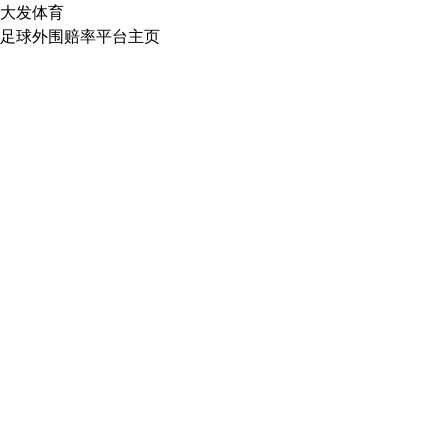
大发体育
足球外围赔率平台主页