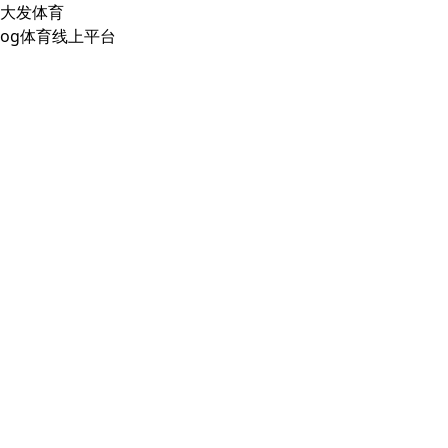
大发体育
og体育线上平台