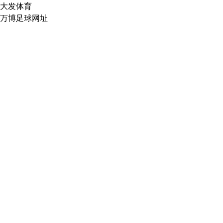
大发体育
万博足球网址