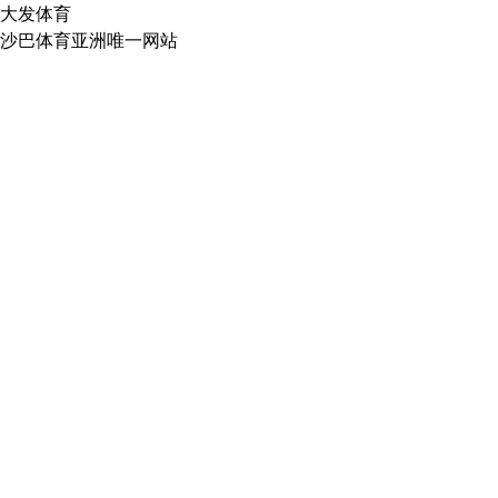
大发体育
沙巴体育亚洲唯一网站