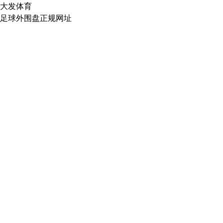
大发体育
足球外围盘正规网址