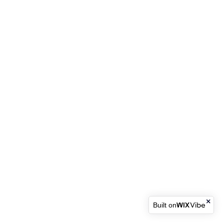
Built on