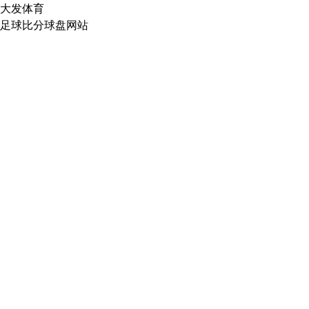
大发体育
足球比分球盘网站