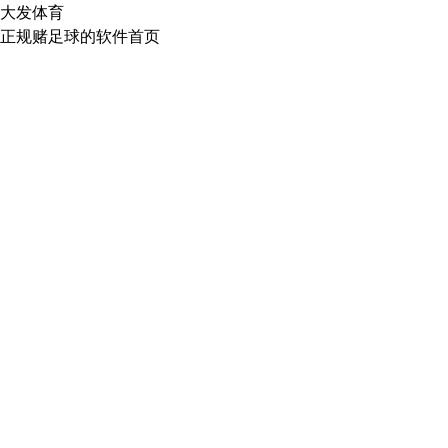
大发体育
正规赌足球的软件首页