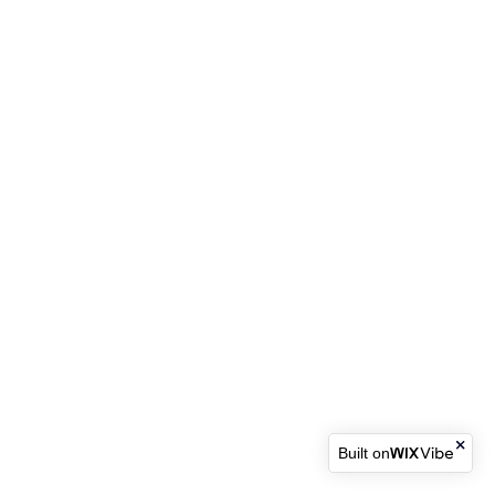
Built on