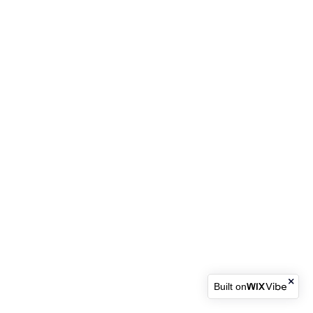
Built on