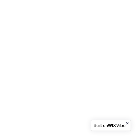
Built on