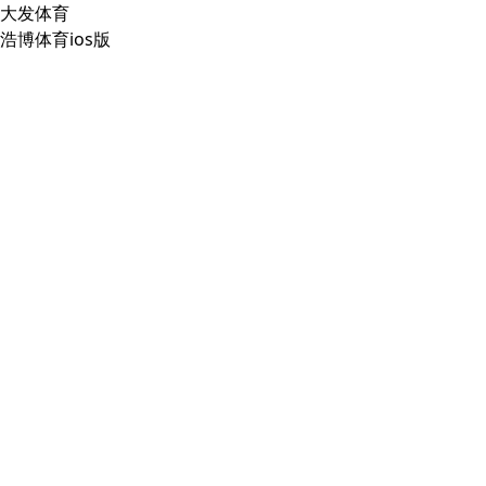
大发体育
浩博体育ios版