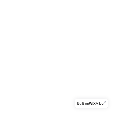
Built on