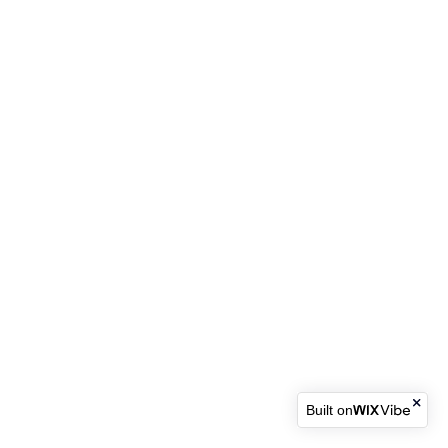
Built on