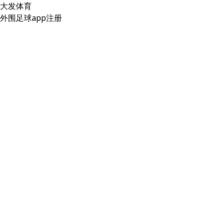
大发体育
外围足球app注册