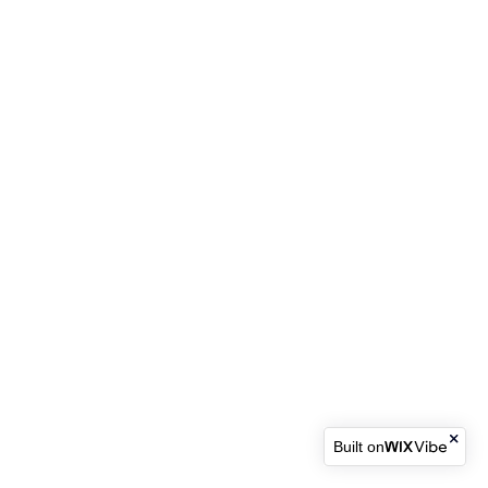
Built on