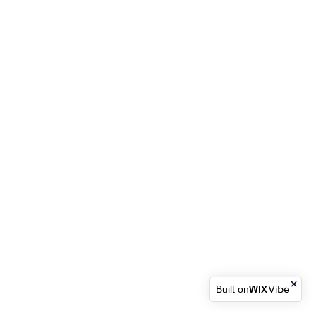
Built on