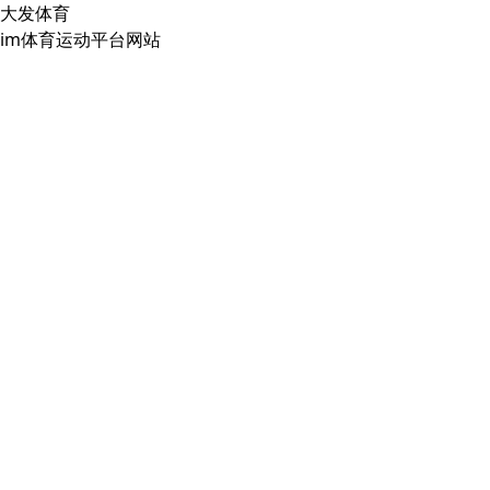
大发体育
im体育运动平台网站