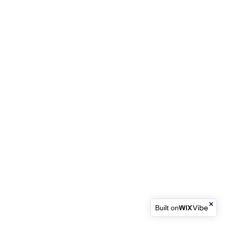
Built on