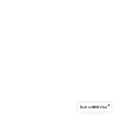
Built on