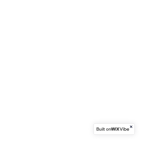
Built on