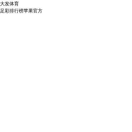
大发体育
足彩排行榜苹果官方