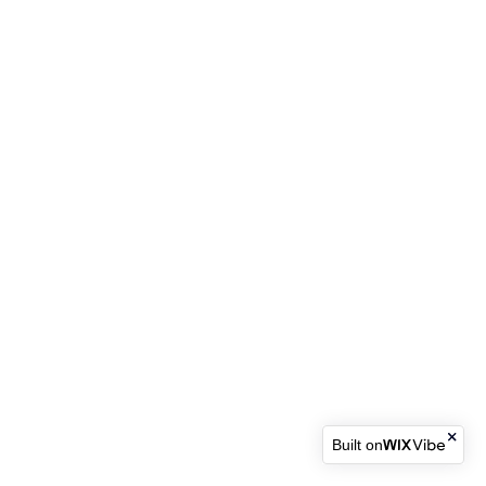
Built on