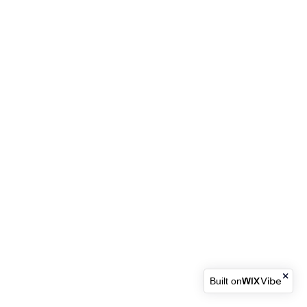
Built on