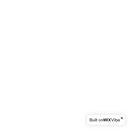
Built on