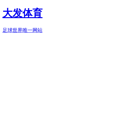
大发体育
足球世界唯一网站