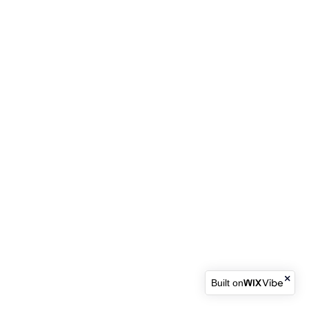
Built on