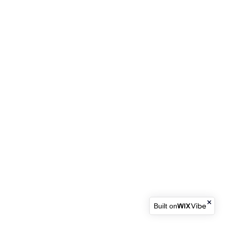
Built on