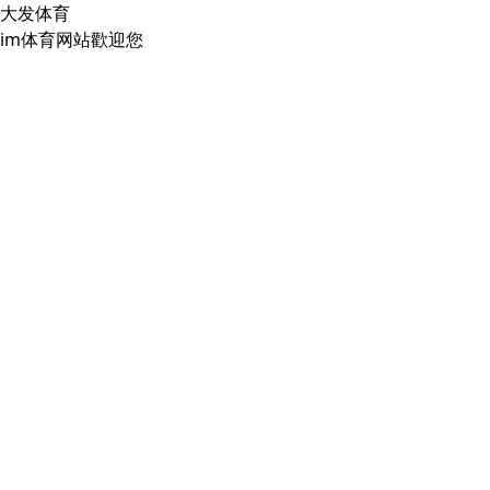
大发体育
im体育网站歡迎您