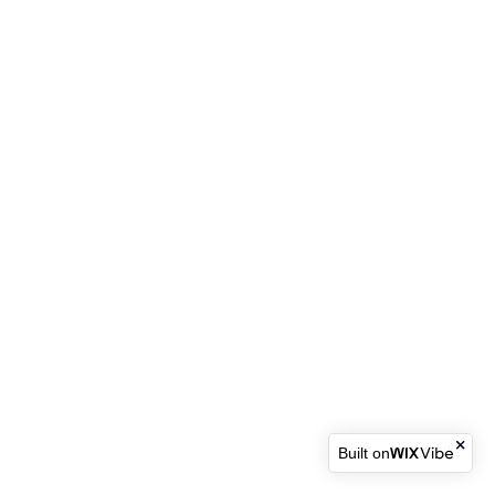
Built on