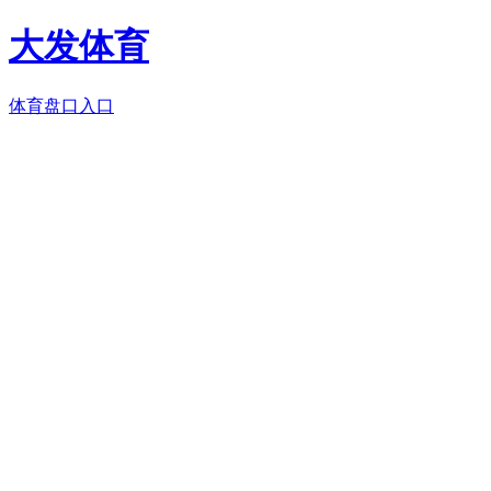
大发体育
体育盘口入口