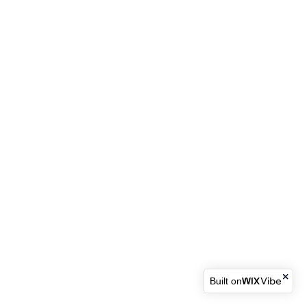
Built on