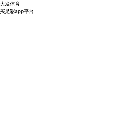
大发体育
买足彩app平台