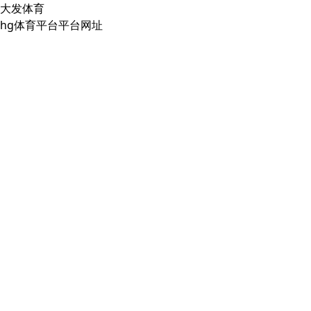
大发体育
hg体育平台平台网址