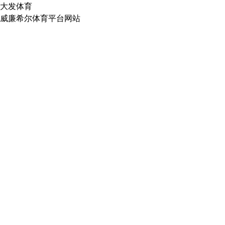
大发体育
威廉希尔体育平台网站