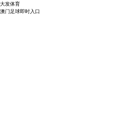
大发体育
澳门足球即时入口