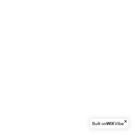
Built on