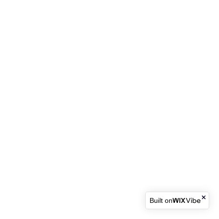
Built on