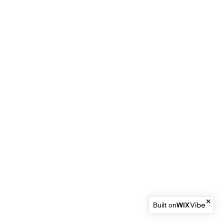
Built on