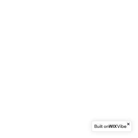
Built on