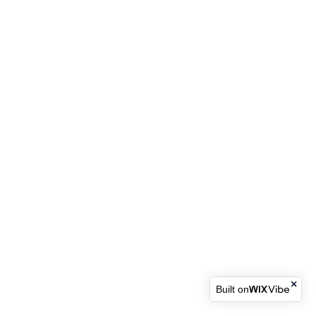
Built on