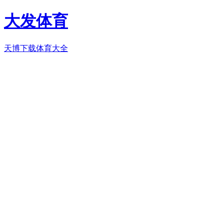
大发体育
天博下载体育大全