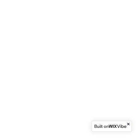
Built on