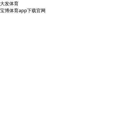
大发体育
宝博体育app下载官网