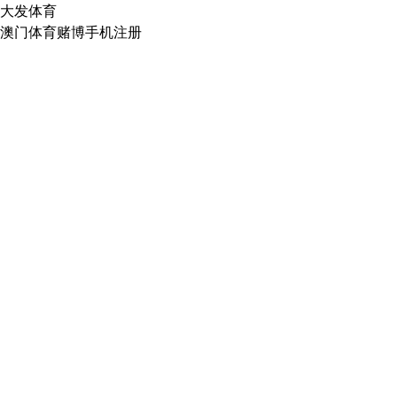
大发体育
澳门体育赌博手机注册